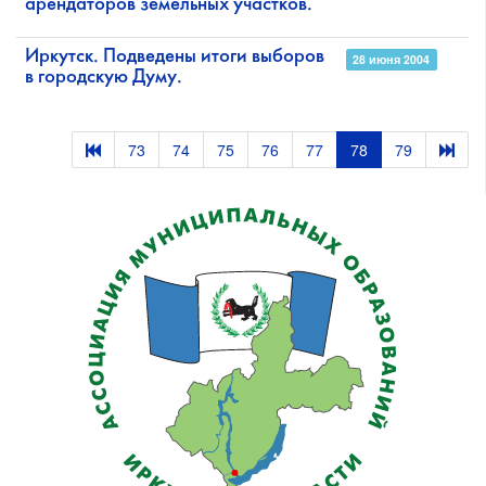
арендаторов земельных участков.
Иркутск. Подведены итоги выборов
28 июня 2004
в городскую Думу.
73
74
75
76
77
78
79