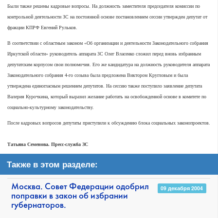
Были также решены кадровые вопросы. На должность заместителя председателя комиссии по
контрольной деятельности ЗС на постоянной основе постановлением сессии утвержден депутат от
фракции КПРФ Евгений Рульков.
В соответствии с областным законом «Об организации и деятельности Законодательного собрания
Иркутской области» руководитель аппарата ЗС Олег Власенко сложил перед вновь избранным
депутатским корпусом свои полномочия. Его же кандидатура на должность руководителя аппарата
Законодательного собрания 4-го созыва была предложена Виктором Кругловым и была
утверждена единогласным решением депутатов. На сессию также поступило заявление депутата
Валерия Курочкина, который выразил желание работать на освобожденной основе в комитете по
социально-культурному законодательству.
После кадровых вопросов депутаты приступили к обсуждению блока социальных законопроектов.
Татьяна Семенова. Пресс-служба ЗС
Также в этом разделе:
Москва. Совет Федерации одобрил
09 декабря 2004
поправки в закон об избрании
губернаторов.