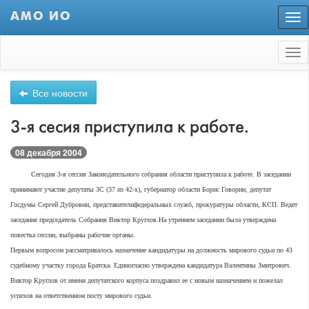
АМО ИО
Пер
нав
Tog
nav
Все новости
3-я сесия приступила к работе.
08 декабря 2004
Сегодня 3-я сессия Законодательного собрания области приступила к работе. В заседании
принимают участие депутаты ЗС (37 из 42-х), губернатор области Борис Говорин, депутат
Госдумы Сергей Дубровин, представителифедеральных служб, прокуратуры области, КСП. Ведет
заседание председатель Собрания Виктор Круглов.На утреннем заседании была утверждена
повестка сессии, выбраны рабочие органы.
Первым вопросом рассматривалось назначение кандидатуры на должность мирового судьи по 43
судебному участку города Братска. Единогласно утверждена кандидатура Валентины Змитрович.
Виктор Круглов от имени депутатского корпуса поздравил ее с новым назначением и пожелал
успехов на ответственном посту мирового судьи.