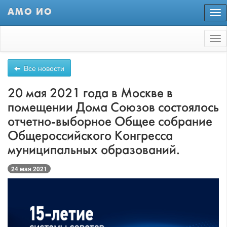
АМО ИО
Пер
нав
Tog
nav
Все новости
20 мая 2021 года в Москве в
помещении Дома Союзов состоялось
отчетно-выборное Общее собрание
Общероссийского Конгресса
муниципальных образований.
24 мая 2021