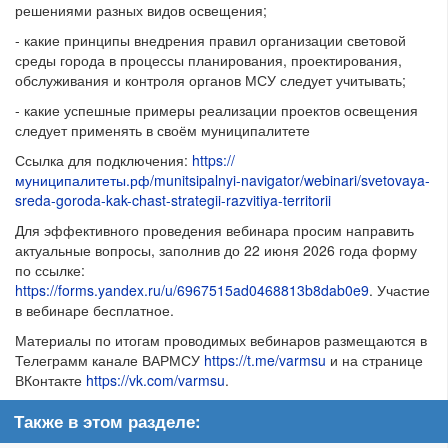
решениями разных видов освещения;
- какие принципы внедрения правил организации световой
среды города в процессы планирования, проектирования,
обслуживания и контроля органов МСУ следует учитывать;
- какие успешные примеры реализации проектов освещения
следует применять в своём муниципалитете
Ссылка для подключения:
https://
муниципалитеты.рф/munitsipalnyi-navigator/webinari/svetovaya-
sreda-goroda-kak-chast-strategii-razvitiya-territorii
Для эффективного проведения вебинара просим направить
актуальные вопросы, заполнив до 22 июня 2026 года форму
по ссылке:
https://forms.yandex.ru/u/6967515ad0468813b8dab0e9
. Участие
в вебинаре бесплатное.
Материалы по итогам проводимых вебинаров размещаются в
Телеграмм канале ВАРМСУ
https://t.me/varmsu
и на странице
ВКонтакте
https://vk.com/varmsu
.
Также в этом разделе: