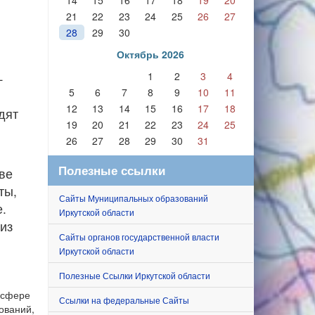
и
14
15
16
17
18
19
20
21
22
23
24
25
26
27
28
29
30
Октябрь 2026
1
2
3
4
—
5
6
7
8
9
10
11
12
13
14
15
16
17
18
дят
19
20
21
22
23
24
25
26
27
28
29
30
31
Полезные ссылки
ве
ты,
Сайты Муниципальных образований
.
Иркутской области
из
Сайты органов государственной власти
Иркутской области
Полезные Ссылки Иркутской области
 сфере
Ссылки на федеральные Сайты
ований,