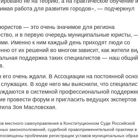
ровано не на теорию, а на практическое обучение 
имая работа для развития городов», — подчеркнул
юристов — это очень значимое для региона
ство, и в первую очередь муниципальные юристы, 
ями. Именно к ним каждый день приходят люди со
но от их решений во многом зависит, как жители ви
нальная поддержка таких специалистов — наш общий
в.
 его очень ждали. В Ассоциации на постоянной осно
служащих. В ходе него мы выяснили, что специалис
уждаются в системной профессиональной поддержке
е провести форум и пригласить ведущих экспертов 
тила Зоя Масловская.
в местного самоуправления в Конституционном Суде Российской
ьных законоположений, судебной правоприменительной практики в
 посвящены проблемам регистрации уставов муниципальных образ