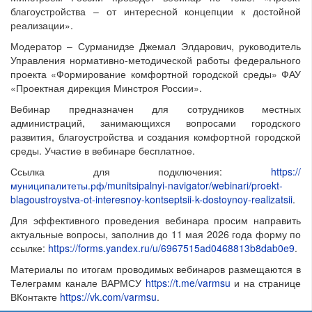
благоустройства – от интересной концепции к достойной
реализации».
Модератор – Сурманидзе Джемал Элдарович, руководитель
Управления нормативно-методической работы федерального
проекта «Формирование комфортной городской среды» ФАУ
«Проектная дирекция Минстроя России».
Вебинар предназначен для сотрудников местных
администраций, занимающихся вопросами городского
развития, благоустройства и создания комфортной городской
среды. Участие в вебинаре бесплатное.
Ссылка для подключения:
https://
муниципалитеты.рф/munitsipalnyi-navigator/webinari/proekt-
blagoustroystva-ot-interesnoy-kontseptsii-k-dostoynoy-realizatsii
.
Для эффективного проведения вебинара просим направить
актуальные вопросы, заполнив до 11 мая 2026 года форму по
ссылке:
https://forms.yandex.ru/u/6967515ad0468813b8dab0e9
.
Материалы по итогам проводимых вебинаров размещаются в
Телеграмм канале ВАРМСУ
https://t.me/varmsu
и на странице
ВКонтакте
https://vk.com/varmsu
.