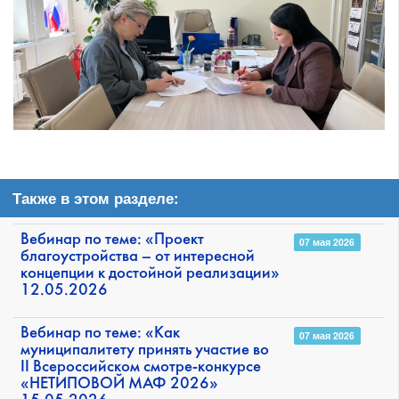
Также в этом разделе:
Вебинар по теме: «Проект
07 мая 2026
благоустройства – от интересной
концепции к достойной реализации»
12.05.2026
Вебинар по теме: «Как
07 мая 2026
муниципалитету принять участие во
II Всероссийском смотре-конкурсе
«НЕТИПОВОЙ МАФ 2026»