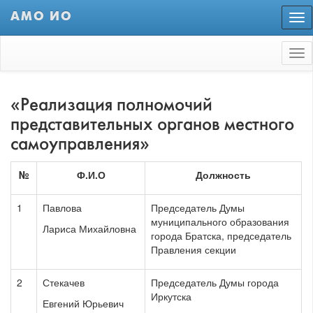
АМО ИО
Пер
нав
Tog
nav
«Реализация полномочий
представительных органов местного
самоуправления»
№
Ф.И.О
Должность
1
Павлова
Председатель Думы
муниципального образования
Лариса Михайловна
города Братска, председатель
Правления секции
2
Стекачев
Председатель Думы города
Иркутска
Евгений Юрьевич