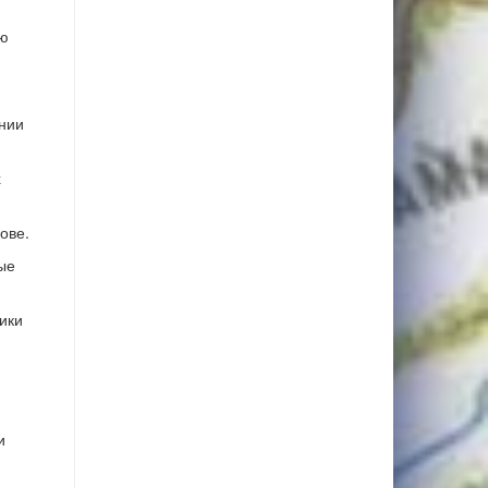
ию
нии
х
ове.
ые
ики
и