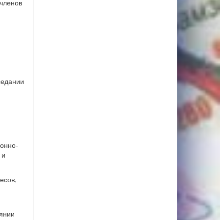
 членов
седании
онно-
 и
есов,
оянии