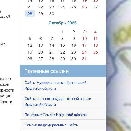
14
15
16
17
18
19
20
21
22
23
24
25
26
27
и
28
29
30
енной
Октябрь 2026
1
2
3
4
5
6
7
8
9
10
11
ями.
12
13
14
15
16
17
18
19
20
21
22
23
24
25
26
27
28
29
30
31
Полезные ссылки
кты о
Сайты Муниципальных образований
йской
Иркутской области
орности
рации,
Сайты органов государственной власти
бласти.
Иркутской области
Полезные Ссылки Иркутской области
Ссылки на федеральные Сайты