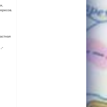
и,
ересов.
ластная
›“