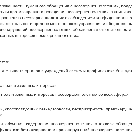
х законности, гуманного обращения с несовершеннолетними, подд
ктики противоправного поведения несовершеннолетних, защиты их
исправлению несовершеннолетних с соблюдением конфиденциально
ки деятельности органов местного самоуправления и общественн
равонарушений несовершеннолетних, обеспечения ответственности
аконных интересов несовершеннолетних.
ются:
еятельности органов и учреждений системы профилактики безнадз
х прав и законных интересов;
 прав и законных интересов несовершеннолетних во всех сферах
вий, способствующих безнадзорности, беспризорности, правонаруш
х;
ия, обучения, содержания несовершеннолетних, а также за обраще
филактики безнадзорности и правонарушений несовершеннолетних