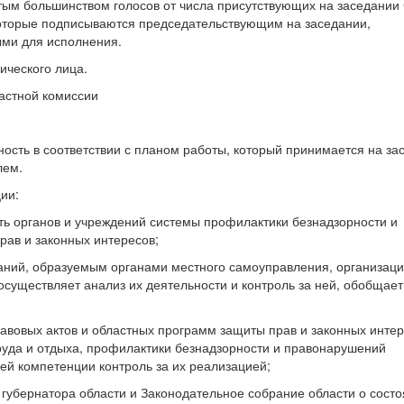
ым большинством голосов от числа присутствующих на заседании
оторые подписываются председательствующим на заседании,
ыми для исполнения.
ического лица.
астной комиссии
ость в соответствии с планом работы, который принимается на за
лем.
ии:
сть органов и учреждений системы профилактики безнадзорности и
ав и законных интересов;
ний, образуемым органами местного самоуправления, организаци
существляет анализ их деятельности и контроль за ней, обобщает
равовых актов и областных программ защиты прав и законных интер
труда и отдыха, профилактики безнадзорности и правонарушений
ей компетенции контроль за их реализацией;
губернатора области и Законодательное собрание области о сост