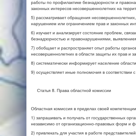
работы по профилактике безнадзорности и правон
законных интересов несовершеннолетних на террит
5) рассматривает обращения несовершеннолетних, и
нарушением или ограничением прав и законных ин
6) изучает и анализирует состояние проблем, связ
безнадзорностью и правонарушениями, выявлением 
7) обобщает и распространяет опыт работы орган
несовершеннолетних в области защиты их прав и з
8) систематически информирует население области
9) осуществляет иные полномочия в соответствии 
Статья 8. Права областной комиссии
Областная комиссия в пределах своей компетенции
1) запрашивать и получать от государственных орг
независимо от организационно-правовых форм и ф
2) привлекать для участия в работе представителе