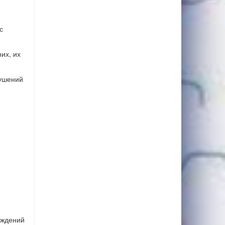
с
их, их
рушений
еждений