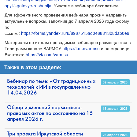
opyt-i-gotovye-reshenija
. Участие в вебинаре бесплатное.
Для эффективного проведения вебинара просим направить
актуальные вопросы, заполнив до 7 апреля 2026 года форму
по
ссылке:
https://forms.yandex.ru/u/6967515ad0468813b8dab0e9
Материалы по итогам проводимых вебинаров размещаются в
Телеграмм канале ВАРМСУ
https://t.me/varmsu
и на странице
Вконтакте
https://vk.com/varmsu
.
Также в этом разделе:
Вебинар по теме: «От традиционных
09 апреля 2026
технологий к ИИ в госуправлении»
14.04.2026
Обзор изменений нормативно-
15 апреля 2026
правовых актов по состоянию на 15
апреля 2026 г.
Три проекта Иркутской области
23 апреля 2026