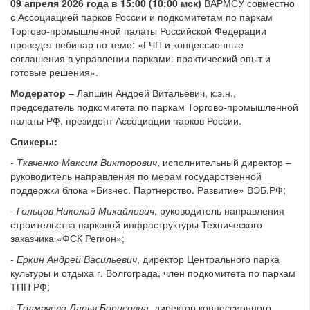
09 апреля 2026 года в 15:00 (10:00 мск)
ВАРМСУ совместно
с Ассоциацией парков России и подкомитетам по паркам
Торгово-промышленной палаты Российской Федерации
проведет вебинар по теме: «ГЧП и концессионные
соглашения в управлении парками: практический опыт и
готовые решения».
Модератор
– Лапшин Андрей Витальевич, к.э.н.,
председатель подкомитета по паркам Торгово-промышленной
палаты РФ, президент Ассоциации парков России.
Спикеры:
-
Ткаченко Максим Викторович
, исполнительный директор –
руководитель направления по мерам государственной
поддержки блока «Бизнес. Партнерство. Развитие» ВЭБ.РФ;
-
Гольцов Николай Михайлович
, руководитель направления
строительства парковой инфраструктуры Технического
заказчика «ФСК Регион»;
-
Еркин Андрей Васильевич
, директор Центрального парка
культуры и отдыха г. Волгограда, член подкомитета по паркам
ТПП РФ;
-
Толмачева Дарья Борисовна
, директор концессионного