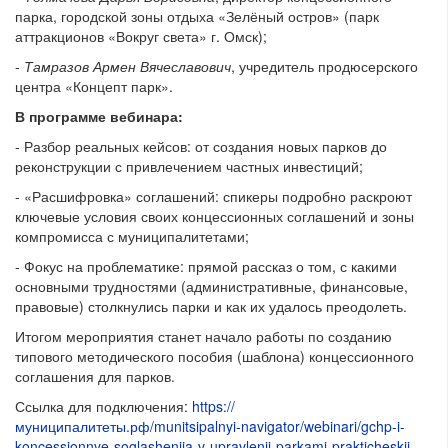
парка, городской зоны отдыха «Зелёный остров» (парк
аттракционов «Вокруг света» г. Омск);
-
Тамразов Армен Вячеславович
, учредитель продюсерского
центра «Концепт парк».
В программе вебинара:
- Разбор реальных кейсов: от создания новых парков до
реконструкции с привлечением частных инвестиций;
- «Расшифровка» соглашений: спикеры подробно раскроют
ключевые условия своих концессионных соглашений и зоны
компромисса с муниципалитетами;
- Фокус на проблематике: прямой рассказ о том, с какими
основными трудностями (административные, финансовые,
правовые) столкнулись парки и как их удалось преодолеть.
Итогом мероприятия станет начало работы по созданию
типового методического пособия (шаблона) концессионного
соглашения для парков.
Ссылка для подключения:
https://
муниципалитеты.рф/munitsipalnyi-navigator/webinari/gchp-i-
koncessionnye-soglashenija-v-upravlenii-parkami-prakticheskij-