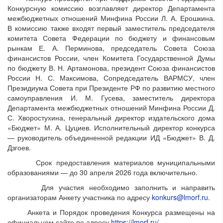
Конкурсную комиссию возглавляет директор Департамента
межбюджетных отношений Минфина России Л. А. Ерошкина.
В комиссию также входят первый заместитель председателя
комитета Совета Федерации по бюджету и финансовым
рынкам Е. А. Перминова, председатель Совета Союза
финансистов России, член Комитета Государственной Думы
по бюджету В. Н. Артамонова, президент Союза финансистов
России Н. С. Максимова, Сопредседатель ВАРМСУ, член
Президиума Совета при Президенте РФ по развитию местного
самоуправления И. М. Гусева, заместитель директора
Департамента межбюджетных отношений Минфина России Д.
С. Хворостухина, генеральный директор издательского дома
«Бюджет» М. А. Цуциев. Исполнительный директор конкурса
— руководитель объединенной редакции ИД «Бюджет» В. Д.
Дзгоев.
Срок предоставления материалов муниципальными
образованиями — до 30 апреля 2026 года включительно.
Для участия необходимо заполнить и направить
организаторам Анкету участника по адресу
konkurs@lmorf.ru
.
Анкета и Порядок проведения Конкурса размещены на
официальном сайте по адресу
https://lmorf.ru/