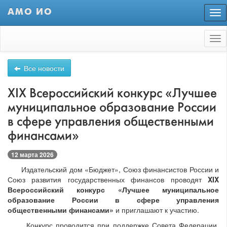
АМО ИО
Пер
нав
Tog
nav
Все новости
XIX Всероссийский конкурс «Лучшее
муниципальное образование России
в сфере управления общественными
финансами»
12 марта 2026
Издательский дом «Бюджет», Союз финансистов России и
Союз развития государственных финансов проводят
XIX
Всероссийский конкурс «Лучшее муниципальное
образование России в сфере управления
общественными финансами»
и приглашают к участию.
Конкурс проводится при поддержке Совета Федерации.