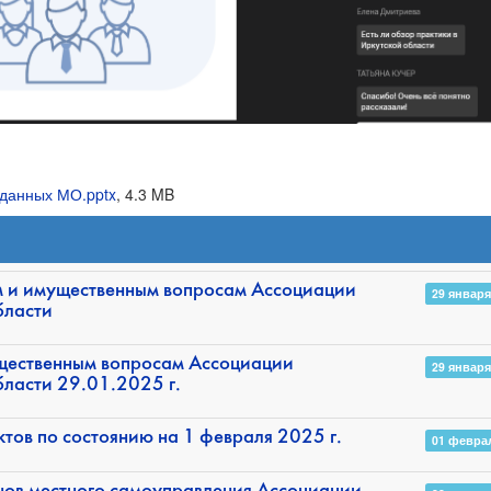
данных МО.pptx
, 4.3 MB
ым и имущественным вопросам Ассоциации
29 января
бласти
щественным вопросам Ассоциации
29 января
ласти 29.01.2025 г.
ов по состоянию на 1 февраля 2025 г.
01 февра