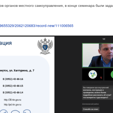
ов органов местного самоуправления, в конце семинара были зад
ru/29655329/2062120683/record-new/111006565