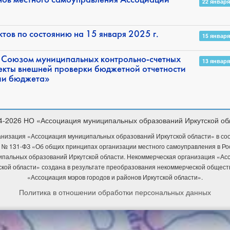
нов местного самоуправления Ассоциации
22 января
ов по состоянию на 15 января 2025 г.
15 января
 Союзом муниципальных контрольно-счетных
13 января
екты внешней проверки бюджетной отчетности
нии бюджета»
4-2026 НО «Ассоциация муниципальных образований Иркутской об
низация «Ассоциация муниципальных образований Иркутской области» в соотв
 № 131-ФЗ «Об общих принципах организации местного самоуправления в Р
ипальных образований Иркутской области. Некоммерческая организация «А
ской области» создана в результате преобразования некоммерческой общест
«Ассоциация мэров городов и районов Иркутской области».
Политика в отношении обработки персональных данных