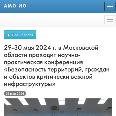
АМО ИО
Пер
нав
Tog
nav
Все новости
29-30 мая 2024 г. в Московской
области проходит научно-
практическая конференция
«Безопасность территорий, граждан
и объектов критически важной
инфраструктуры»
29 мая 2024