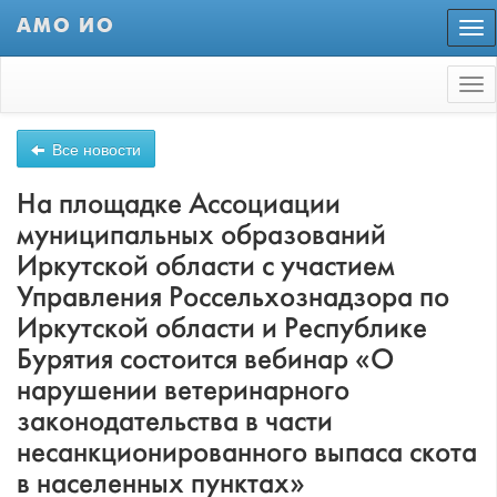
АМО ИО
Пер
нав
Tog
nav
Все новости
На площадке Ассоциации
муниципальных образований
Иркутской области с участием
Управления Россельхознадзора по
Иркутской области и Республике
Бурятия состоится вебинар «О
нарушении ветеринарного
законодательства в части
несанкционированного выпаса скота
в населенных пунктах»