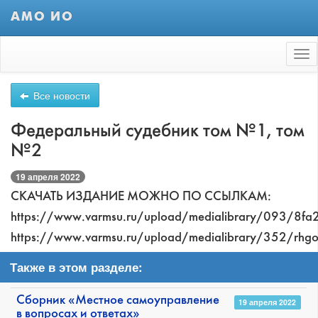
АМО ИО
Tog
nav
Все новости
Федеральный судебник том №1, том
№2
19 апреля 2022
СКАЧАТЬ ИЗДАНИЕ МОЖНО ПО ССЫЛКАМ:
https://www.varmsu.ru/upload/medialibrary/093/8f
https://www.varmsu.ru/upload/medialibrary/352/rh
Также в этом разделе:
Сборник «Местное самоуправление
19 апреля 2022
в вопросах и ответах»