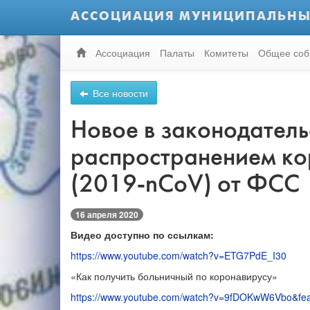
АССОЦИАЦИЯ МУНИЦИПАЛЬНЫ
Ассоциация
Палаты
Комитеты
Общее соб
Все новости
Новое в законодательс
распространением ко
(2019-nCoV) от ФСС
16 апреля 2020
Видео доступно по ссылкам:
https://www.youtube.com/watch?v=ETG7PdE_I30
«Как получить больничный по коронавирусу»
https://www.youtube.com/watch?v=9fDOKwW6Vbo&fea