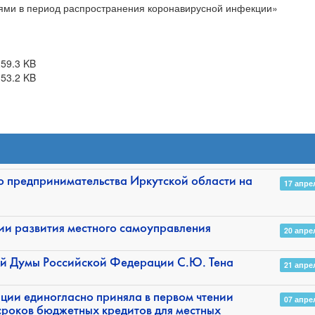
ями в период распространения коронавирусной инфекции»
259.3 KB
153.2 KB
го предпринимательства Иркутской области на
17 апре
ии развития местного самоуправления
20 апре
ой Думы Российской Федерации С.Ю. Тена
21 апре
ции единогласно приняла в первом чтении
07 апре
сроков бюджетных кредитов для местных