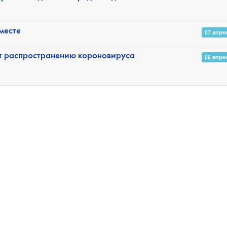
месте
07 апре
т распространению короновируса
06 апре