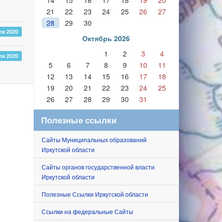
14
15
16
17
18
19
20
21
22
23
24
25
26
27
28
29
30
ля 2020
Октябрь 2026
1
2
3
4
ля 2020
5
6
7
8
9
10
11
12
13
14
15
16
17
18
19
20
21
22
23
24
25
26
27
28
29
30
31
Полезные ссылки
Сайты Муниципальных образований
Иркутской области
Сайты органов государственной власти
Иркутской области
Полезные Ссылки Иркутской области
Ссылки на федеральные Сайты