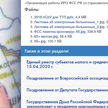
«Организация работы ИРО ФСС РФ со страховател
Файлы:
2019-nCoV для ТТП.pptx
, 4.4 MB
Листовка а5 электронные больничные_1.jpg
, 
Листовка а5 электронные больничные_2.jpg
, 
ФСС памятка кроновирус А5.jpg
, 338.9 KB
65+ желтая.jpg
, 56.4 KB
65+.jpg
, 100.1 KB
Также в этом разделе:
Единый реестр субъектов малого и средне
15.04.2020 г.
Поздравление от Всероссийской ассоциац
Поздравление от Депутата Государственн
Государственная Дума Российской Федера
законопроект о продлении максимальных 