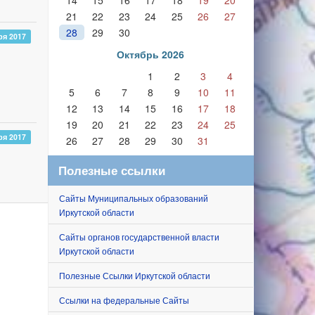
14
15
16
17
18
19
20
21
22
23
24
25
26
27
28
29
30
ря 2017
Октябрь 2026
1
2
3
4
5
6
7
8
9
10
11
12
13
14
15
16
17
18
19
20
21
22
23
24
25
ря 2017
26
27
28
29
30
31
Полезные ссылки
Сайты Муниципальных образований
Иркутской области
Сайты органов государственной власти
Иркутской области
Полезные Ссылки Иркутской области
Ссылки на федеральные Сайты