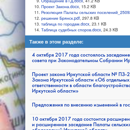
Обращение в ГД.docx
, 41.2 KB
Проект Закона.docx
, 15.2 KB
Резолюция Палаты сельских поселений_2509
решение Брянск.pdf
, 297.8 KB
таблица по городам.docx
, 23.1 KB
Таблица судебных споров.docx
, 24.3 KB
Также в этом разделе:
4 октября 2017 года состоялось заседан
совета при Законодательном Собрании Ир
Проект закона Иркутской области № ПЗ-24
Закона Иркутской области «Об отдельных
ответственности в области благоустройст
Иркутской области»
Предложения по внесению изменений в го
10 октября 2017 года состоится расшире
и расширенное заседание Палаты сельски