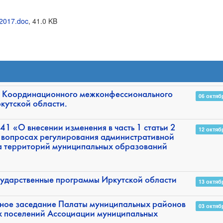
2017.doc
, 41.0 KB
ие Координационного межконфессионального
06 октяб
кутской области.
1 «О внесении изменения в часть 1 статьи 2
12 октяб
 вопросах регулирования административной
ва территорий муниципальных образований
сударственные программы Иркутской области
13 октяб
нное заседание Палаты муниципальных районов
03 октяб
х поселений Ассоциации муниципальных