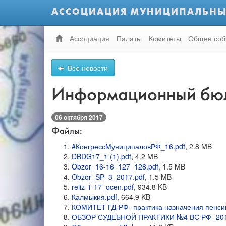
АССОЦИАЦИЯ МУНИЦИПАЛЬНЫ
Ассоциация
Палаты
Комитеты
Общее соб
Все новости
Информационный бюл
06 октября 2017
Файлы:
#КонгрессМуниципаловРФ_16.pdf
, 2.8 MB
DBDG17_1 (1).pdf
, 4.2 MB
Obzor_16-16_127_128.pdf
, 1.5 MB
Obzor_SP_3_2017.pdf
, 1.5 MB
reliz-1-17_ocen.pdf
, 934.8 KB
Калмыкия.pdf
, 664.9 KB
КОМИТЕТ ГД-РФ -практика назначения пенси
ОБЗОР СУДЕБНОЙ ПРАКТИКИ №4 ВС РФ -201