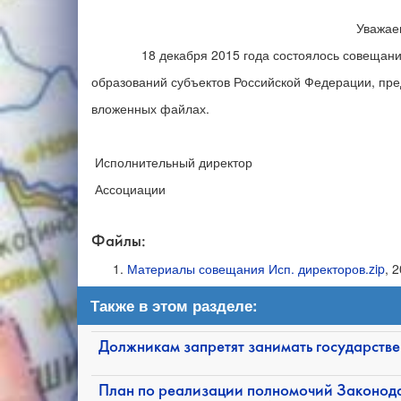
Уважаемые колл
18 декабря 2015 года состоялось совещание и
образований субъектов Российской Федерации, пр
вложенных файлах.
Исполнительный директор
Ассоциации З.А. Ма
Файлы:
Материалы совещания Исп. директоров.zip
, 
Также в этом разделе:
Должникам запретят занимать государств
План по реализации полномочий Законода