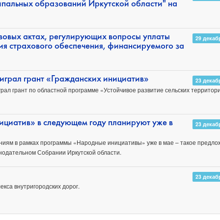
пальных образований Иркутской области" на
овых актах, регулирующих вопросы уплаты
29 декаб
ния страхового обеспечения, финансируемого за
играл грант «Гражданских инициатив»
23 декаб
рал грант по областной программе «Устойчивое развитие сельских территор
ициатив» в следующем году планируют уже в
23 декаб
иям в рамках программы «Народные инициативы» уже в мае – такое предло
нодательном Собрании Иркутской области.
23 декаб
екса внутригородских дорог.