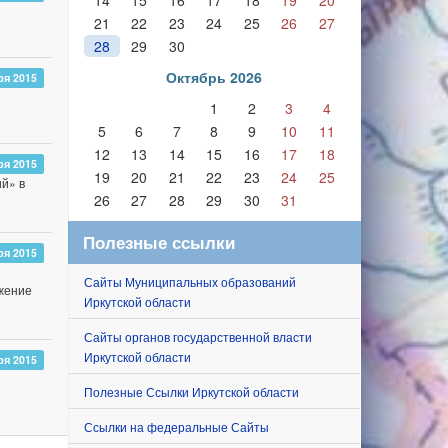
14
15
16
17
18
19
20
21
22
23
24
25
26
27
28
29
30
Октябрь 2026
ря 2015
1
2
3
4
5
6
7
8
9
10
11
12
13
14
15
16
17
18
ря 2015
19
20
21
22
23
24
25
ий» в
26
27
28
29
30
31
Полезные ссылки
ря 2015
Сайты Муниципальных образований
жение
Иркутской области
Сайты органов государственной власти
Иркутской области
ря 2015
Полезные Ссылки Иркутской области
Ссылки на федеральные Сайты