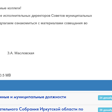
еги!
сполнительных директоров Советов муниципальных
едлагаем ознакомиться с материалами совещания во
словская
20.5 MB
енные и муниципальные должности
24 декаб
тельного Собрания Иркутской области по
29 декаб