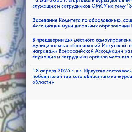
12 мая 2025 г. стартовали курсы дополни
служащих и сотрудников ОМСУ на тему "З
Заседание Комитета по образованию, соц
Ассоциации муниципальных образований И
В преддверии дня местного самоуправлен
муниципальных образований Иркутской о
наградами Всероссийской Ассоциации раз
служащие и сотрудники органов местного
18 апреля 2025 г. в г. Иркутске состояло
победителей третьего областного конкур
области»