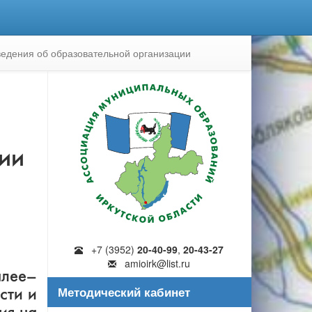
едения об образовательной организации
рии
+7 (3952)
20-40-99
,
20-43-27
amioirk@list.ru
алее–
Методический кабинет
сти и