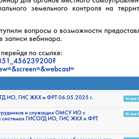
бинар для органов местного самоуправлен
ального земельного контроля на терри
ступили вопросы о возможности предостав
е записи вебинара.
перейдя по ссылке:
18351_456239200?
iew=&screen=&webcast=
Д ИО, ГИС ЖКХ и ФРТ 06.05.2025 г.
05 мая 
сотрудников и служащих ОМСУ ИО с
06 мая 
х системах ГИСОГД ИО, ГИС ЖКХ и ФРТ