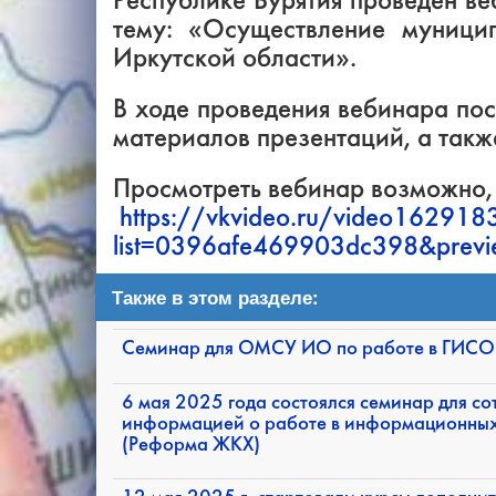
Республике Бурятия проведен ве
тему: «Осуществление муницип
Иркутской области».
В ходе проведения вебинара по
материалов презентаций, а такж
Просмотреть вебинар возможно, 
https://vkvideo.ru/video1629
list=0396afe469903dc398&prev
Также в этом разделе:
Семинар для ОМСУ ИО по работе в ГИСОГ
6 мая 2025 года состоялся семинар для 
информацией о работе в информационны
(Реформа ЖКХ)