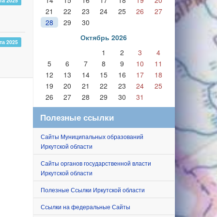
14
15
16
17
18
19
20
та 2025
21
22
23
24
25
26
27
28
29
30
Октябрь 2026
та 2025
1
2
3
4
5
6
7
8
9
10
11
12
13
14
15
16
17
18
19
20
21
22
23
24
25
26
27
28
29
30
31
Полезные ссылки
Сайты Муниципальных образований
Иркутской области
Сайты органов государственной власти
Иркутской области
Полезные Ссылки Иркутской области
Ссылки на федеральные Сайты