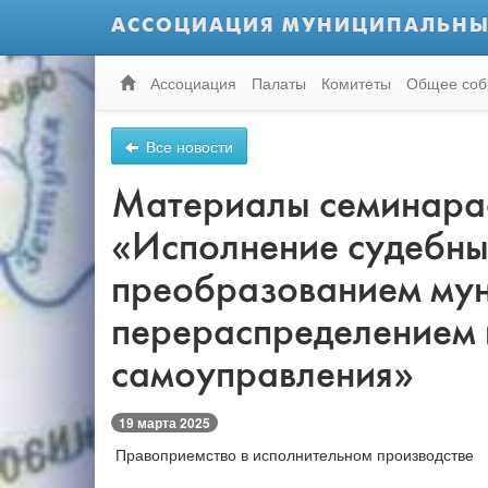
АССОЦИАЦИЯ МУНИЦИПАЛЬНЫ
Ассоциация
Палаты
Комитеты
Общее соб
Все новости
Материалы семинара-
«Исполнение судебных
преобразованием мун
перераспределением 
самоуправления»
19 марта 2025
Правоприемство в исполнительном производстве