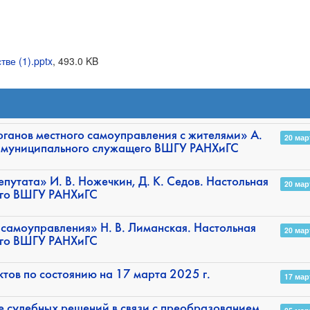
ве (1).pptx
, 493.0 KB
ганов местного самоуправления с жителями» А.
20 мар
 и муниципального служащего ВШГУ РАНХиГС
путата» И. В. Ножечкин, Д. К. Седов. Настольная
20 мар
его ВШГУ РАНХиГС
самоуправления» Н. В. Лиманская. Настольная
20 мар
его ВШГУ РАНХиГС
тов по состоянию на 17 марта 2025 г.
17 мар
е судебных решений в связи с преобразованием