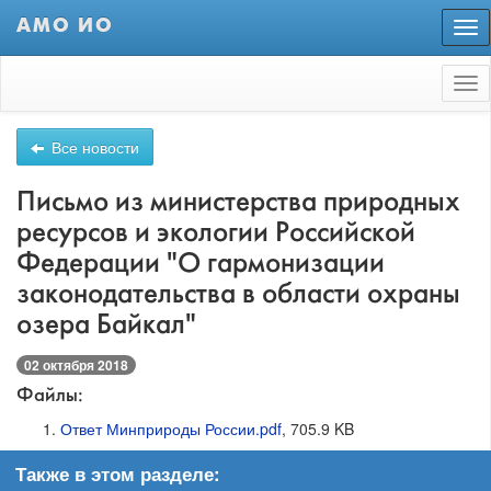
АМО ИО
Пер
нав
Tog
nav
Все новости
Письмо из министерства природных
ресурсов и экологии Российской
Федерации "О гармонизации
законодательства в области охраны
озера Байкал"
02 октября 2018
Файлы:
Ответ Минприроды России.pdf
, 705.9 KB
Также в этом разделе: