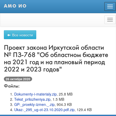
АМО ИО
Пер
нав
Tog
nav
Все новости
Проект закона Иркутской области
№ ПЗ-768 "Об областном бюджете
на 2021 год и на плановый период
2022 и 2023 годов"
26 октября 2020
Файлы:
Dokumenty-i-materialy.zip
, 25.8 MB
Tekst_prilozheniya.zip
, 1.5 MB
GP-_proekty-izmen._.zip
, 904.3 KB
Ukaz-_295_ug-ot-23.10.2020.pdf.zip
, 129.4 KB