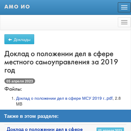
АМО ИО
Пер
нав
Tog
nav
Доклады
Доклад о положении дел в сфере
местного самоуправления за 2019
год
05 апреля 2023
Файлы:
Доклад о положении дел в сфере МСУ 2019 г..pdf
, 2.8
MB
Также в этом разделе:
Доклад о положении дел в сфере
05 апреля 2023